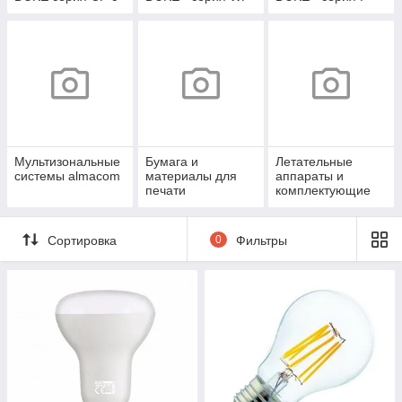
инсталляцией
с инсталляцией
INVERTER с
инсталляцией
Мультизональные
Бумага и
Летательные
системы almacom
материалы для
аппараты и
печати
комплектующие
Сортировка
0
Фильтры