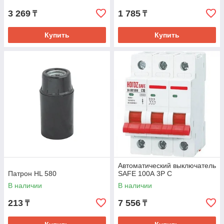
3 269
1 785
₸
₸
Купить
Купить
Автоматический выключатель
Патрон HL 580
SAFE 100А 3P С
В наличии
В наличии
213
7 556
₸
₸