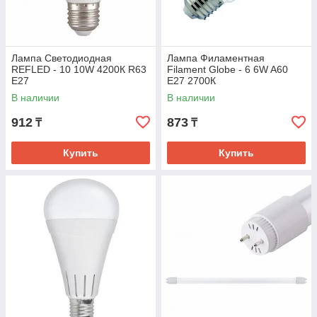
Лампа Светодиодная
Лампа Филаментная
REFLED - 10 10W 4200К R63
Filament Globe - 6 6W A60
E27
Е27 2700К
В наличии
В наличии
912
873
₸
₸
Купить
Купить