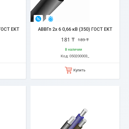
Остался 31 день
–4%
 ГОСТ EKT
АВВГп 2х 6 0,66 кВ (350) ГОСТ EKT
181 ₸
189 ₸
В наличии
050200003_
Купить