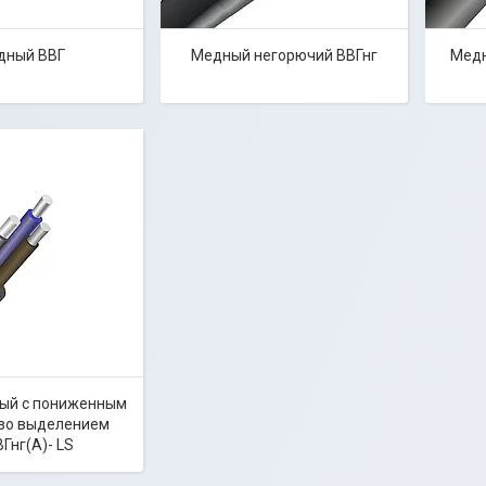
дный ВВГ
Медный негорючий ВВГнг
Медн
ый с пониженным
азо выделением
Гнг(А)- LS