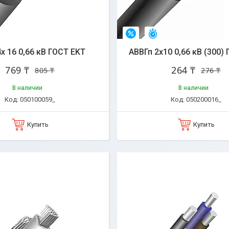
стался 31 день
Остался 31 день
–4%
х 16 0,66 кВ ГОСТ EKT
АВВГп 2х10 0,66 кВ (300)
769 ₸
264 ₸
805 ₸
276 ₸
В наличии
В наличии
050100059_
050200016_
Купить
Купить