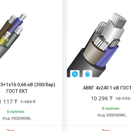
стался 31 день
Остался 31 день
–4%
5+1х16 0,66 кВ (300/бар)
АВВГ 4х240 1 кВ ГОС
ГОСТ EKT
10 296 ₸
10 775
1 117 ₸
1 169 ₸
В наличии
В наличии
050200089_
050200008_