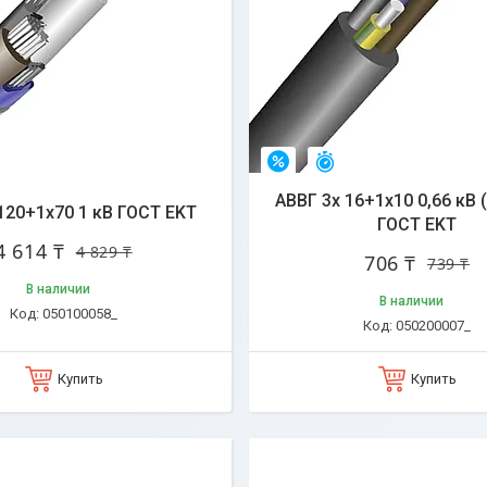
стался 31 день
Остался 31 день
–4%
АВВГ 3х 16+1х10 0,66 кВ 
120+1х70 1 кВ ГОСТ EKT
ГОСТ EKT
4 614 ₸
4 829 ₸
706 ₸
739 ₸
В наличии
В наличии
050100058_
050200007_
Купить
Купить