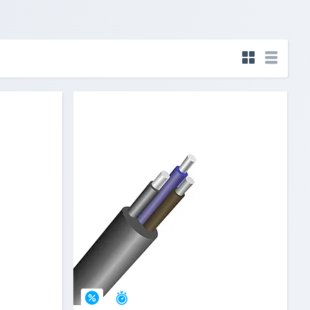
Остался 31 день
–5%