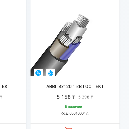
Остался 31 день
–4%
Т EKT
АВВГ 4х120 1 кВ ГОСТ EKT
5 158 ₸
 ₸
5 398 ₸
В наличии
050100047_