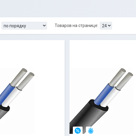
стался 31 день
Остался 31 день
–4%