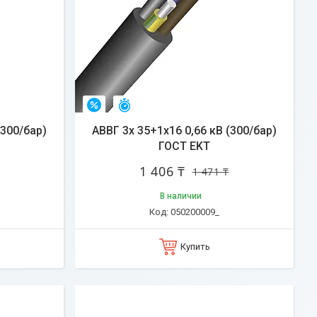
Остался 31 день
–4%
(300/бар)
АВВГ 3х 35+1х16 0,66 кВ (300/бар)
ГОСТ EKT
1 406 ₸
1 471 ₸
В наличии
050200009_
Купить