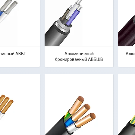
ниевый АВВГ
Алюминиевый
Алю
бронированный АВБШВ