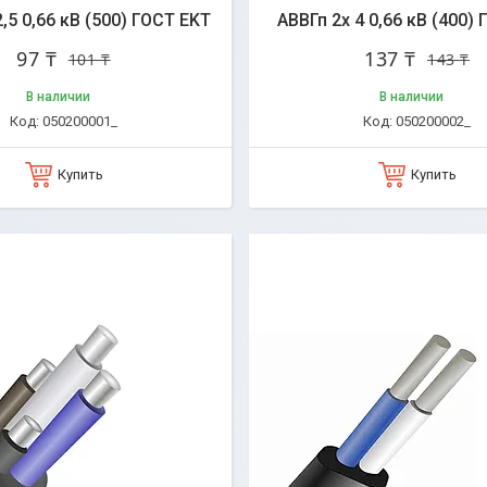
2,5 0,66 кВ (500) ГОСТ EKT
АВВГп 2х 4 0,66 кВ (400)
97 ₸
137 ₸
101 ₸
143 ₸
В наличии
В наличии
050200001_
050200002_
Купить
Купить