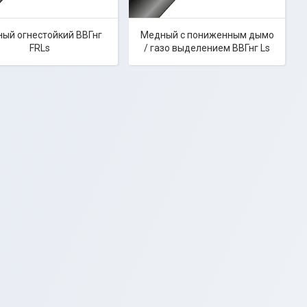
ый огнестойкий ВВГнг
Медный с пониженным дымо
FRLs
/ газо выделением ВВГнг Ls