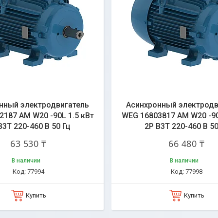
нный электродвигатель
Асинхронный электродв
187 AM W20 -90L 1.5 кВт
WEG 16803817 AM W20 -90
B3T 220-460 В 50 Гц
2P B3T 220-460 В 50
63 530 ₸
66 480 ₸
В наличии
В наличии
77994
77998
Купить
Купить