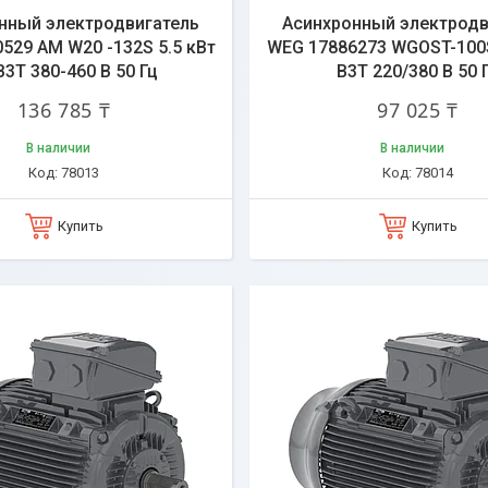
нный электродвигатель
Асинхронный электродв
529 AM W20 -132S 5.5 кВт
WEG 17886273 WGOST-100S
B3T 380-460 В 50 Гц
B3T 220/380 В 50 
136 785 ₸
97 025 ₸
В наличии
В наличии
78013
78014
Купить
Купить