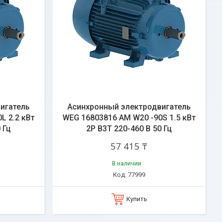
игатель
Асинхронный электродвигатель
L 2.2 кВт
WEG 16803816 AM W20 -90S 1.5 кВт
 Гц
2P B3T 220-460 В 50 Гц
57 415 ₸
В наличии
77999
Купить