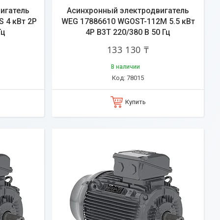
игатель
Асинхронный электродвигатель
 4 кВт 2P
WEG 17886610 WGOST-112M 5.5 кВт
Гц
4P B3T 220/380 В 50 Гц
133 130 ₸
В наличии
78015
Купить