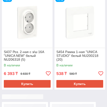
S437 Роз. 2-ная с з/ш 16А
S454 Рамка 1-ная "UNICA
"UNICA NEW" белый
STUDIO" белый NU200218
NU206318 (5)
(20)
В наличии
В наличии
6 393
538
₸
₸
6 830 ₸
580 ₸
Купить
Купить