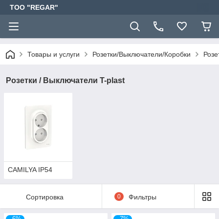
TOO "REGAR"
Товары и услуги
Розетки/Выключатели/Коробки
Розе
Розетки / Выключатели T-plast
CAMILYA IP54
Сортировка
0
Фильтры
–6%
–7%