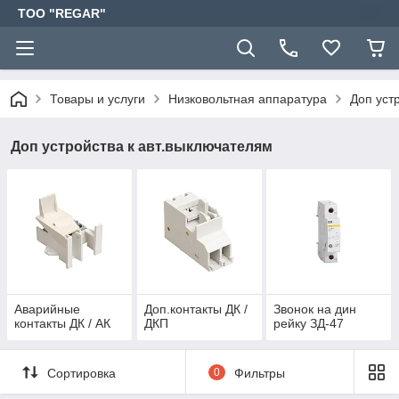
TOO "REGAR"
Товары и услуги
Низковольтная аппаратура
Доп уст
Доп устройства к авт.выключателям
Аварийные
Доп.контакты ДК /
Звонок на дин
контакты ДК / АК
ДКП
рейку ЗД-47
Сортировка
0
Фильтры