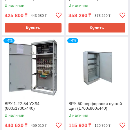
В наличии
В наличии
425 800
358 290
₸
₸
443 580 ₸
373 250 ₸
Купить
Купить
–4%
–4%
ВРУ 1-22-54 УХЛ4
ВРУ-50 перфорация пустой
(800х1700х440)
щит (1700х800х440)
В наличии
В наличии
440 620
115 920
₸
₸
459 010 ₸
120 760 ₸