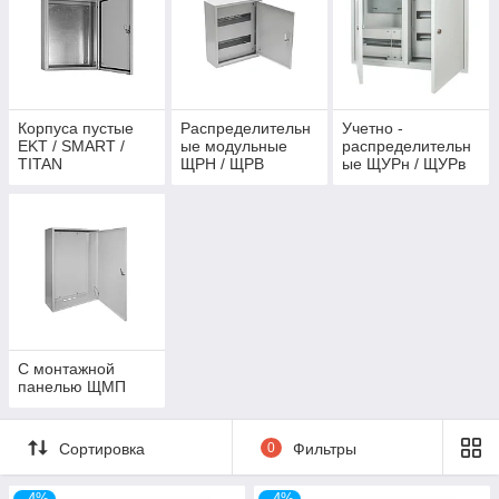
Корпуса пустые
Распределительн
Учетно -
EKT / SMART /
ые модульные
распределительн
TITAN
ЩРН / ЩРВ
ые ЩУРн / ЩУРв
С монтажной
панелью ЩМП
Сортировка
0
Фильтры
–4%
–4%