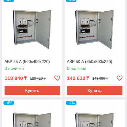
АВР 25 А (500х400х220)
АВР 50 А (650х500х220)
В наличии
В наличии
118 840
142 610
₸
₸
123 410 ₸
148 090 ₸
Купить
Купить
–4%
–4%