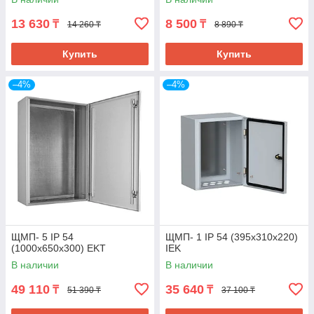
13 630
8 500
₸
₸
14 260 ₸
8 890 ₸
Купить
Купить
–4%
–4%
ЩМП- 5 IP 54
ЩМП- 1 IP 54 (395х310х220)
(1000х650х300) EKT
IEK
В наличии
В наличии
49 110
35 640
₸
₸
51 390 ₸
37 100 ₸