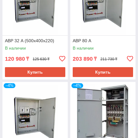
АВР 32 А (500х400х220)
АВР 80 А
В наличии
В наличии
120 980
203 890
₸
₸
125 630 ₸
211 730 ₸
Купить
Купить
–4%
–4%