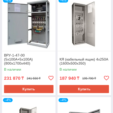
–4%
–4%
ВРУ-1-47-00
(5х100А+5х100А)
КЯ (кабельный ящик) 4x250A
(800х1700х440)
(1600х500х350)
В наличии
В наличии
231 870
187 940
₸
₸
241 550 ₸
195 790 ₸
Купить
Купить
–4%
–4%