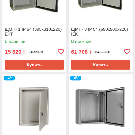
ЩМП- 1 IP 54 (395х310х220)
ЩМП- 3 IP 54 (650х500х220)
EKT
IEK
В наличии
В наличии
15 820
61 708
₸
₸
16 550 ₸
64 235 ₸
Купить
Купить
–4%
–4%