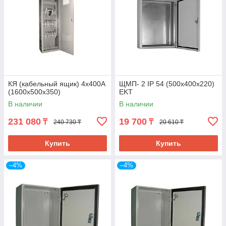
КЯ (кабельный ящик) 4x400A
ЩМП- 2 IP 54 (500х400х220)
(1600х500х350)
EKT
В наличии
В наличии
231 080
19 700
₸
₸
240 730 ₸
20 610 ₸
Купить
Купить
–4%
–4%