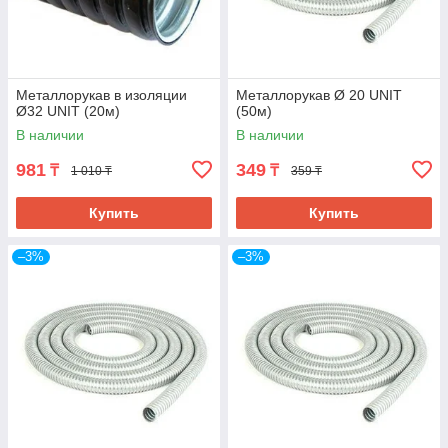
Металлорукав в изоляции
Металлорукав Ø 20 UNIT
Ø32 UNIT (20м)
(50м)
В наличии
В наличии
981
349
₸
₸
1 010 ₸
359 ₸
Купить
Купить
–3%
–3%