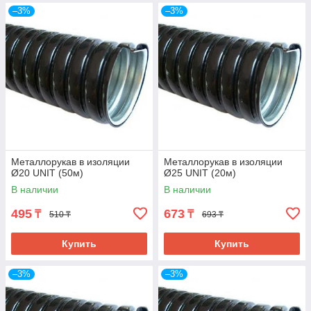
–3%
–3%
Металлорукав в изоляции
Металлорукав в изоляции
Ø20 UNIT (50м)
Ø25 UNIT (20м)
В наличии
В наличии
495
673
₸
₸
510 ₸
693 ₸
Купить
Купить
–3%
–3%