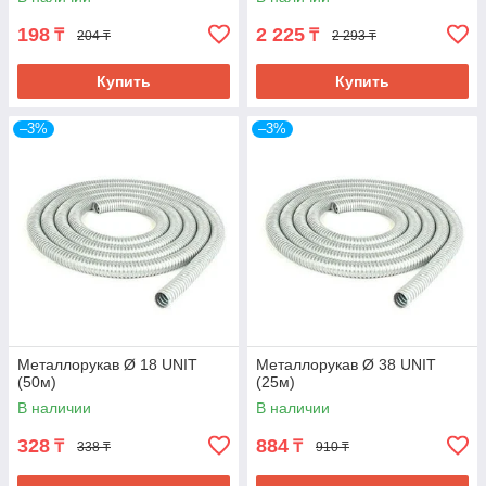
198
2 225
₸
₸
204 ₸
2 293 ₸
Купить
Купить
–3%
–3%
Металлорукав Ø 18 UNIT
Металлорукав Ø 38 UNIT
(50м)
(25м)
В наличии
В наличии
328
884
₸
₸
338 ₸
910 ₸