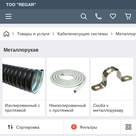
TOO "REGAR"
Товары и услуги
Кабеленесущие системы
Металлор
Металлорукав
Изолированный с
Неизолированный
Скоба к
протяжкой
с протяжкой
металлорукаву
Сортировка
0
Фильтры