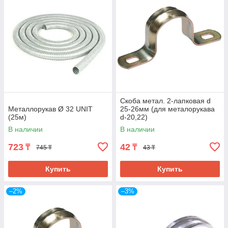
Скоба метал. 2-лапковая d
Металлорукав Ø 32 UNIT
25-26мм (для металорукава
(25м)
d-20,22)
В наличии
В наличии
723
42
₸
₸
745 ₸
43 ₸
Купить
Купить
–2%
–3%