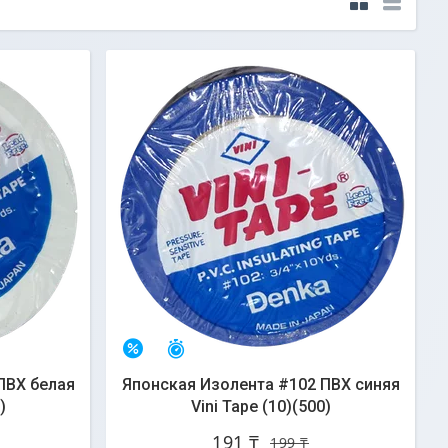
Остался 31 день
–4%
ПВХ белая
Японская Изолента #102 ПВХ синяя
)
Vini Tape (10)(500)
191 ₸
199 ₸