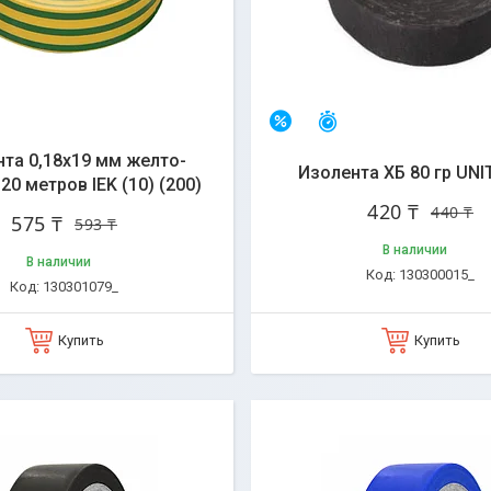
стался 31 день
Осталось 30 дней
–5%
та 0,18х19 мм желто-
Изолента ХБ 80 гр UNIT
20 метров IEK (10) (200)
420 ₸
440 ₸
575 ₸
593 ₸
В наличии
В наличии
130300015_
130301079_
Купить
Купить