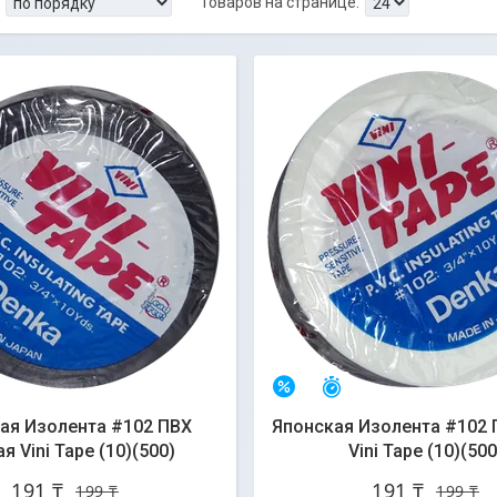
стался 31 день
Остался 31 день
–4%
ая Изолента #102 ПВХ
Японская Изолента #102 
я Vini Tape (10)(500)
Vini Tape (10)(500
191 ₸
191 ₸
199 ₸
199 ₸