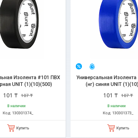
сталось 30 дней
Осталось 30 дней
–6%
льная Изолента #101 ПВХ
Универсальная Изолента
ерная UNIT (1)(10)(500)
(нг) синяя UNIT (1)(10
101 ₸
101 ₸
107 ₸
107 ₸
В наличии
В наличии
130301374_
130301373_
Купить
Купить