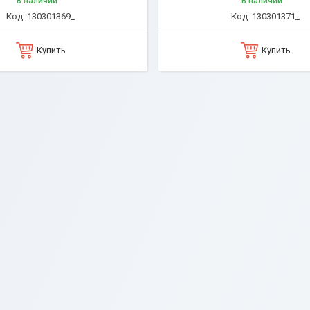
В наличии
В наличии
130301369_
130301371_
Купить
Купить