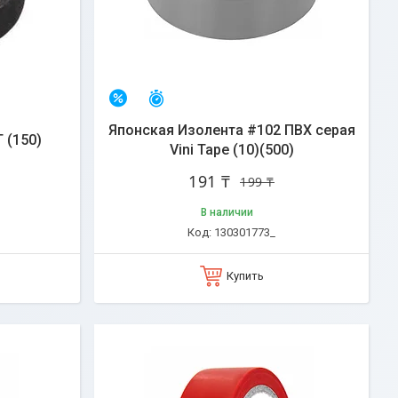
Остался 31 день
–4%
Японская Изолента #102 ПВХ серая
 (150)
Vini Tape (10)(500)
191 ₸
199 ₸
В наличии
130301773_
Купить