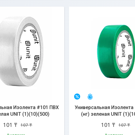
сталось 30 дней
Остался 31 день
–6%
льная Изолента #101 ПВХ
Универсальная Изолента
елая UNIT (1)(10)(500)
(нг) зеленая UNIT (1)(1
101 ₸
101 ₸
107 ₸
107 ₸