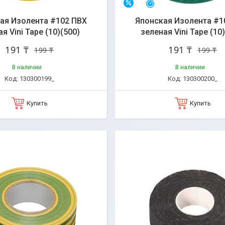
стался 31 день
Остался 31 день
–4%
ая Изолента #102 ПВХ
Японская Изолента #1
я Vini Tape (10)(500)
зеленая Vini Tape (10
191 ₸
191 ₸
199 ₸
199 ₸
В наличии
В наличии
130300199_
130300200_
Купить
Купить