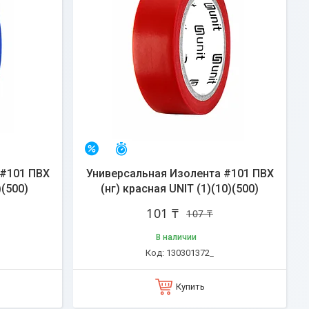
Осталось 30 дней
–6%
 #101 ПВХ
Универсальная Изолента #101 ПВХ
)(500)
(нг) красная UNIT (1)(10)(500)
101 ₸
107 ₸
В наличии
130301372_
Купить