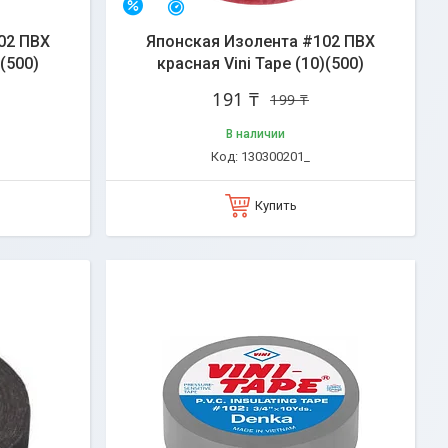
Остался 31 день
–4%
02 ПВХ
Японская Изолента #102 ПВХ
)(500)
красная Vini Tape (10)(500)
191 ₸
199 ₸
В наличии
130300201_
Купить