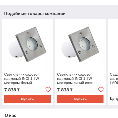
Подобные товары компании
Светильник садово-
Светильник садово-
Сад
парковый INCI 1.2W
парковый INCI 1.2W
свет
мат.хром белый
мат.хром синий свет
LADI
IP44
7 838
7 838
₸
₸
Цен
Купить
Купить
О нас