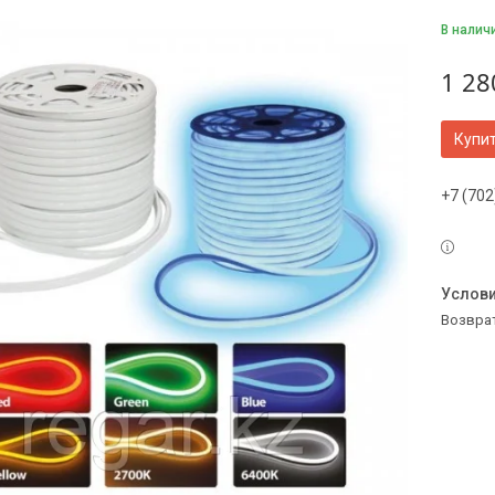
В налич
1 28
Купи
+7 (702
возвра