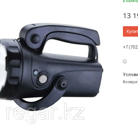
В налич
13 1
Купи
+7 (702
возвра