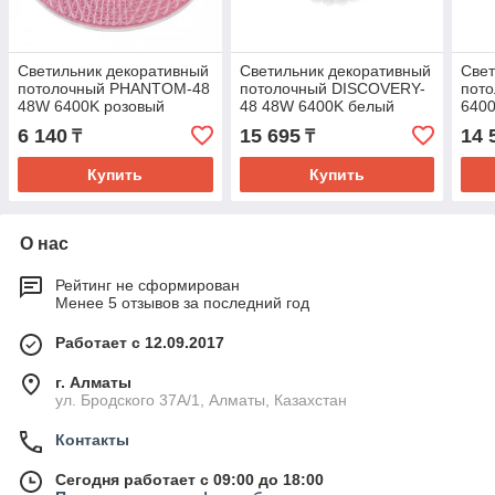
Светильник декоративный
Светильник декоративный
Свет
потолочный PHANTOM-48
потолочный DISCOVERY-
пото
48W 6400K розовый
48 48W 6400K белый
640
6 140
15 695
14 
₸
₸
Купить
Купить
О нас
Рейтинг не сформирован
Менее 5 отзывов за последний год
Работает с 12.09.2017
г. Алматы
ул. Бродского 37А/1, Алматы, Казахстан
Контакты
Сегодня работает с 09:00 до 18:00