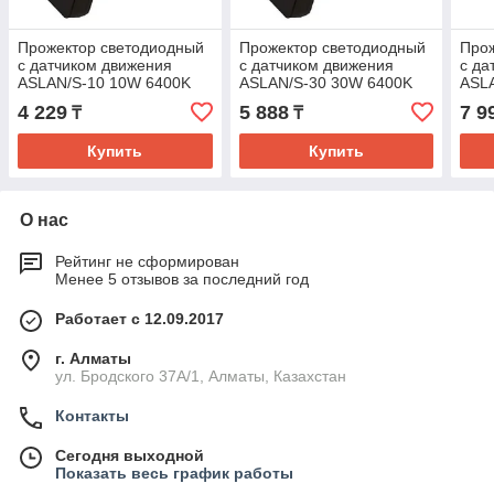
Прожектор светодиодный
Прожектор светодиодный
Прож
с датчиком движения
с датчиком движения
с да
ASLAN/S-10 10W 6400K
ASLAN/S-30 30W 6400K
ASL
4 229
5 888
7 9
₸
₸
Купить
Купить
О нас
Рейтинг не сформирован
Менее 5 отзывов за последний год
Работает с 12.09.2017
г. Алматы
ул. Бродского 37А/1, Алматы, Казахстан
Контакты
Сегодня выходной
Показать весь график работы