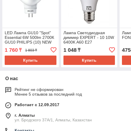
LED Лампа GU10 "Spot"
Лампа Светодиодная
Лам
Essential 6W 500lm 2700К
диммер EXPERT - 10 10W
FON
GU10 PHILIPS (10) NEW
6400K A60 E27
1 760
1 048
475
₸
₸
1 803 ₸
Купить
Купить
О нас
Рейтинг не сформирован
Менее 5 отзывов за последний год
Работает с 12.09.2017
г. Алматы
ул. Бродского 37А/1, Алматы, Казахстан
Контакты