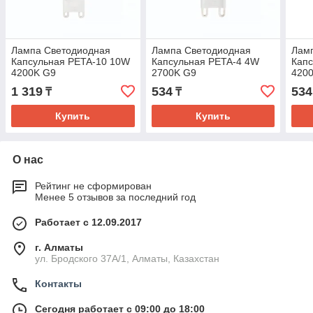
Лампа Светодиодная
Лампа Светодиодная
Лам
Капсульная PETA-10 10W
Капсульная PETA-4 4W
Кап
4200K G9
2700K G9
420
1 319
534
534
₸
₸
Купить
Купить
О нас
Рейтинг не сформирован
Менее 5 отзывов за последний год
Работает с 12.09.2017
г. Алматы
ул. Бродского 37А/1, Алматы, Казахстан
Контакты
Сегодня работает с 09:00 до 18:00