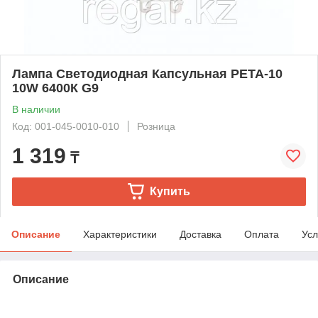
Лампа Светодиодная Капсульная PETA-10
10W 6400К G9
В наличии
Код: 001-045-0010-010
Розница
1 319
₸
Купить
Описание
Характеристики
Доставка
Оплата
Усл
Описание