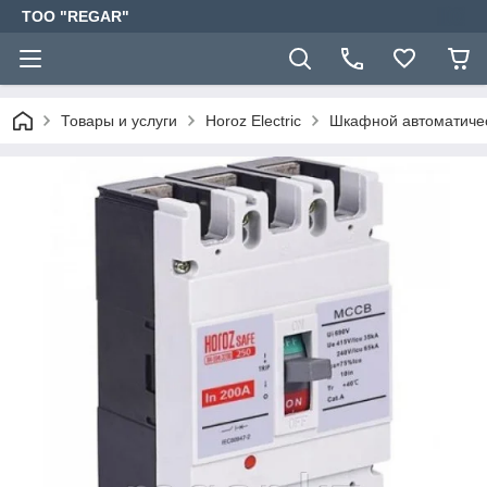
TOO "REGAR"
Товары и услуги
Horoz Electric
Шкафной автоматичес