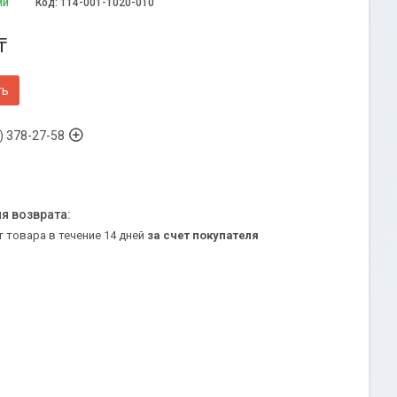
ии
Код:
114-001-1020-010
₸
ть
) 378-27-58
т товара в течение 14 дней
за счет покупателя