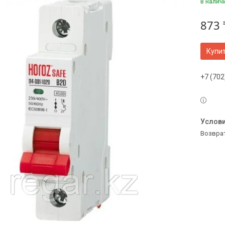
В налич
873 
Купи
+7 (702
возвра