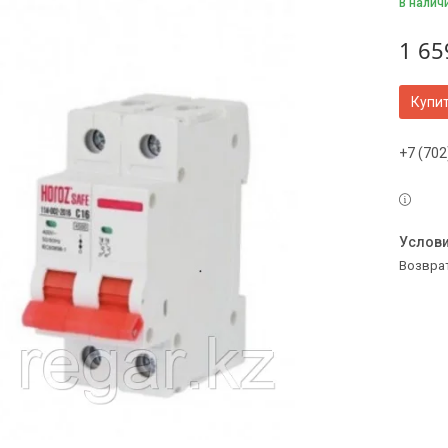
В налич
1 65
Купи
+7 (702
возвра