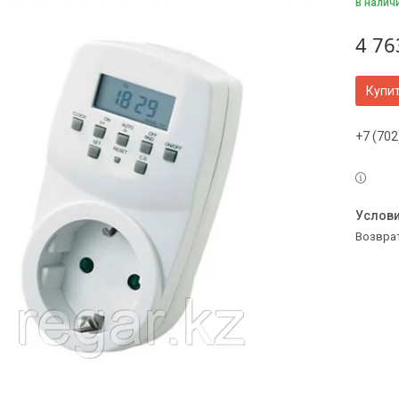
В налич
4 76
Купи
+7 (702
возвра