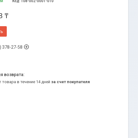
ии
Код:
108-002-0001-010
3 ₸
ть
) 378-27-58
т товара в течение 14 дней
за счет покупателя