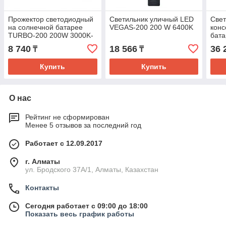
Прожектор светодиодный
Светильник уличный LED
Свет
на солнечной батарее
VEGAS-200 200 W 6400K
конс
TURBO-200 200W 3000K-
бат
4200K-6400K
100
8 740
18 566
36 
₸
₸
Купить
Купить
О нас
Рейтинг не сформирован
Менее 5 отзывов за последний год
Работает с 12.09.2017
г. Алматы
ул. Бродского 37А/1, Алматы, Казахстан
Контакты
Сегодня работает с 09:00 до 18:00
Показать весь график работы