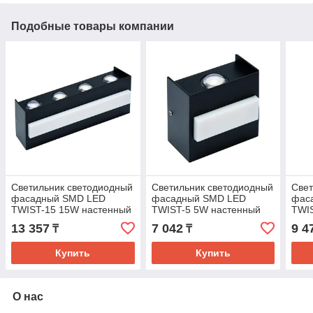
Подобные товары компании
Светильник светодиодный
Светильник светодиодный
Свет
фасадный SMD LED
фасадный SMD LED
фас
TWIST-15 15W настенный
TWIST-5 5W настенный
TWI
13 357
7 042
9 4
₸
₸
Купить
Купить
О нас