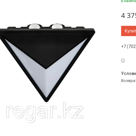
В налич
4 37
Купи
+7 (702
возвра