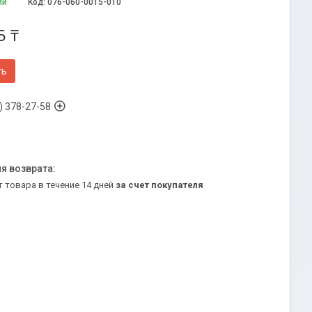
ии
Код:
076-060-0015-010
5 ₸
ть
) 378-27-58
т товара в течение 14 дней
за счет покупателя