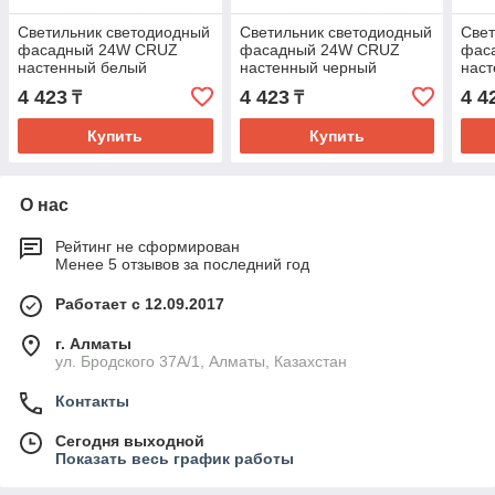
Светильник светодиодный
Светильник светодиодный
Свет
фасадный 24W CRUZ
фасадный 24W CRUZ
фас
настенный белый
настенный черный
нас
4 423
4 423
4 4
₸
₸
Купить
Купить
О нас
Рейтинг не сформирован
Менее 5 отзывов за последний год
Работает с 12.09.2017
г. Алматы
ул. Бродского 37А/1, Алматы, Казахстан
Контакты
Сегодня выходной
Показать весь график работы