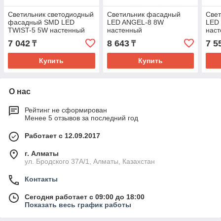
Светильник светодиодный
Светильник фасадный
Све
фасадный SMD LED
LED ANGEL-8 8W
LED
TWIST-5 5W настенный
настенный
нас
7 042
8 643
7 5
₸
₸
Купить
Купить
О нас
Рейтинг не сформирован
Менее 5 отзывов за последний год
Работает с 12.09.2017
г. Алматы
ул. Бродского 37А/1, Алматы, Казахстан
Контакты
Сегодня работает с 09:00 до 18:00
Показать весь график работы