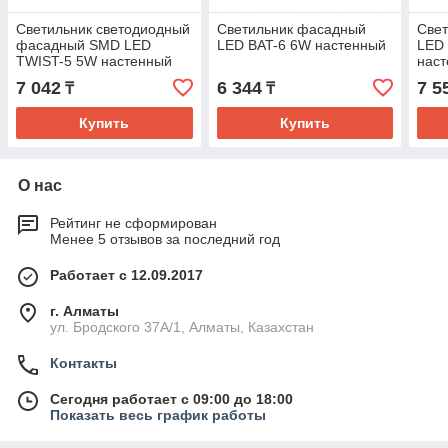
Светильник светодиодный
Светильник фасадный
Све
фасадный SMD LED
LED BAT-6 6W настенный
LED
TWIST-5 5W настенный
нас
7 042
6 344
7 5
₸
₸
Купить
Купить
О нас
Рейтинг не сформирован
Менее 5 отзывов за последний год
Работает с 12.09.2017
г. Алматы
ул. Бродского 37А/1, Алматы, Казахстан
Контакты
Сегодня работает с 09:00 до 18:00
Показать весь график работы