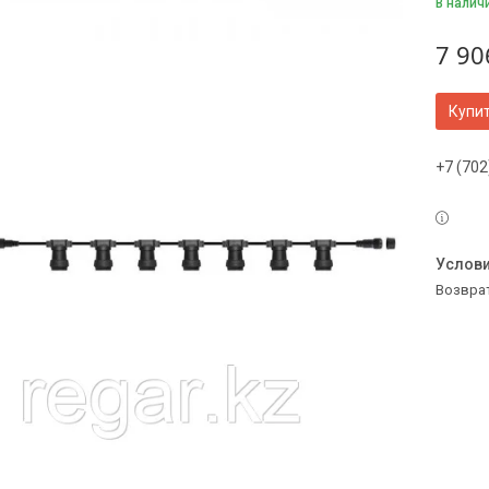
В налич
7 90
Купи
+7 (702
возвра