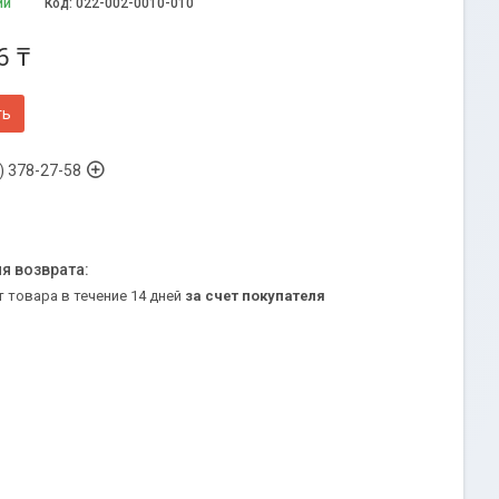
ии
Код:
022-002-0010-010
6 ₸
ть
) 378-27-58
т товара в течение 14 дней
за счет покупателя