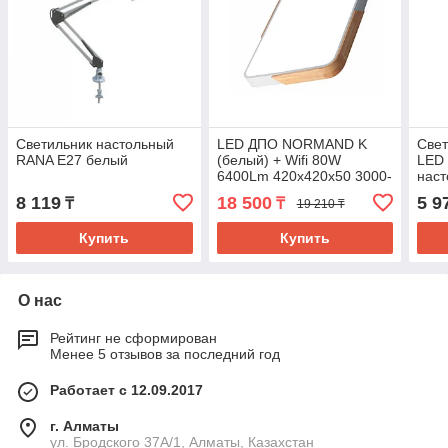
Светильник настольный
LED ДПО NORMAND K
Свет
RANA Е27 белый
(белый) + Wifi 80W
LED
6400Lm 420x420х50 3000-
нас
6500K IP20 MEGALIGHT
8 119
18 500
5 9
₸
₸
19 210 ₸
(20) NEW
Купить
Купить
О нас
Рейтинг не сформирован
Менее 5 отзывов за последний год
Работает с 12.09.2017
г. Алматы
ул. Бродского 37А/1, Алматы, Казахстан