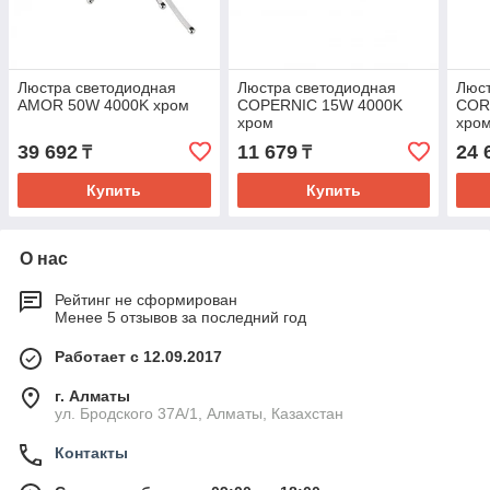
Люстра светодиодная
Люстра светодиодная
Люст
AMOR 50W 4000K хром
COPERNIC 15W 4000K
COR
хром
хро
39 692
11 679
24 
₸
₸
Купить
Купить
О нас
Рейтинг не сформирован
Менее 5 отзывов за последний год
Работает с 12.09.2017
г. Алматы
ул. Бродского 37А/1, Алматы, Казахстан
Контакты