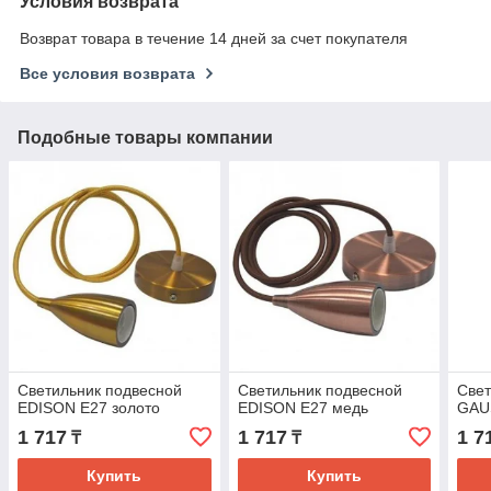
Условия возврата
Возврат товара в течение 14 дней за счет покупателя
Все условия возврата
Подобные товары компании
Светильник подвесной
Светильник подвесной
Свет
EDISON Е27 золото
EDISON Е27 медь
GAU
1 717
1 717
1 7
₸
₸
Купить
Купить