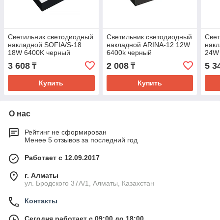
Светильник светодиодный
Светильник светодиодный
Свет
накладной SOFIA/S-18
накладной ARINA-12 12W
накл
18W 6400K черный
6400k черный
24W
3 608
2 008
5 3
₸
₸
Купить
Купить
О нас
Рейтинг не сформирован
Менее 5 отзывов за последний год
Работает с 12.09.2017
г. Алматы
ул. Бродского 37А/1, Алматы, Казахстан
Контакты
Сегодня работает с 09:00 до 18:00