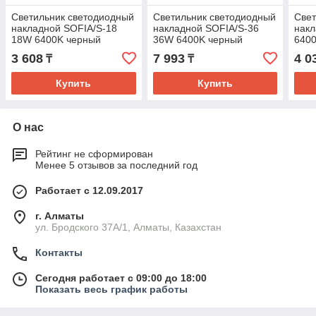
Светильник светодиодный
Светильник светодиодный
Свет
накладной SOFIA/S-18
накладной SOFIA/S-36
нак
18W 6400K черный
36W 6400K черный
640
3 608
7 993
4 0
₸
₸
Купить
Купить
О нас
Рейтинг не сформирован
Менее 5 отзывов за последний год
Работает с 12.09.2017
г. Алматы
ул. Бродского 37А/1, Алматы, Казахстан
Контакты
Сегодня работает с 09:00 до 18:00
Показать весь график работы