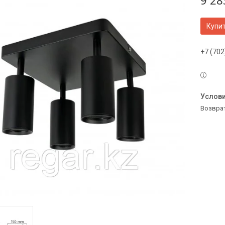
9 28
Купи
+7 (702
возвра