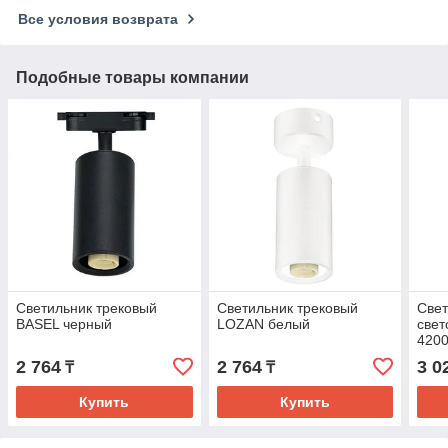
Все условия возврата
Подобные товары компании
Светильник трековый
Светильник трековый
Свет
BASEL черный
LOZAN белый
све
420
2 764
2 764
3 0
₸
₸
Купить
Купить