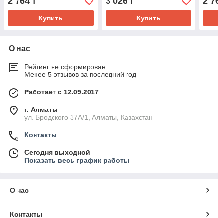
2 764
3 026
2 7
₸
₸
Купить
Купить
О нас
Рейтинг не сформирован
Менее 5 отзывов за последний год
Работает с 12.09.2017
г. Алматы
ул. Бродского 37А/1, Алматы, Казахстан
Контакты
Сегодня выходной
Показать весь график работы
О нас
Контакты