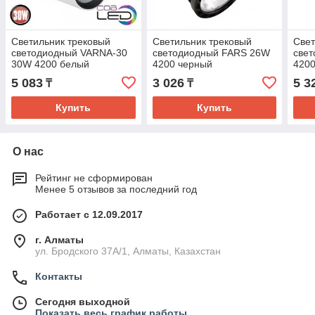
Светильник трековый
Светильник трековый
Свет
светодиодный VARNA-30
светодиодный FARS 26W
све
30W 4200 белый
4200 черный
420
5 083
3 026
5 3
₸
₸
Купить
Купить
О нас
Рейтинг не сформирован
Менее 5 отзывов за последний год
Работает с 12.09.2017
г. Алматы
ул. Бродского 37А/1, Алматы, Казахстан
Контакты
Сегодня выходной
Показать весь график работы