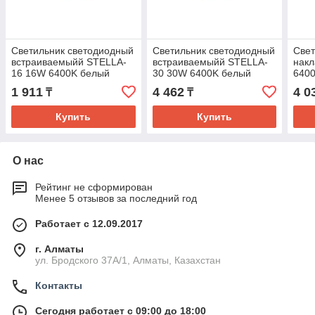
Светильник светодиодный
Светильник светодиодный
Свет
встраиваемыйй STELLA-
встраиваемыйй STELLA-
нак
16 16W 6400K белый
30 30W 6400K белый
640
1 911
4 462
4 0
₸
₸
Купить
Купить
О нас
Рейтинг не сформирован
Менее 5 отзывов за последний год
Работает с 12.09.2017
г. Алматы
ул. Бродского 37А/1, Алматы, Казахстан
Контакты
Сегодня работает с 09:00 до 18:00