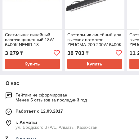
Светильник линейный
Светильник линейный для
Свет
влагозащищенный 18W
высоких потолков
высо
6400K NEHIR-18
ZEUGMA-200 200W 6400К
ZEU
влагозащищенный
вла
3 279
38 703
11 
₸
₸
Купить
Купить
О нас
Рейтинг не сформирован
Менее 5 отзывов за последний год
Работает с 12.09.2017
г. Алматы
ул. Бродского 37А/1, Алматы, Казахстан
Контакты