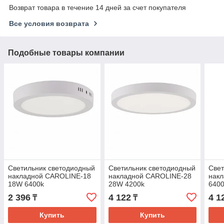
Возврат товара в течение 14 дней за счет покупателя
Все условия возврата
Подобные товары компании
Светильник светодиодный
Светильник светодиодный
Свет
накладной CAROLINE-18
накладной CAROLINE-28
нак
18W 6400k
28W 4200k
640
2 396
4 122
4 1
₸
₸
Купить
Купить