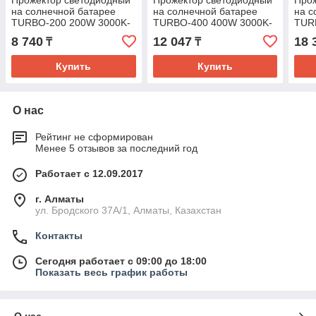
Прожектор светодиодный
Прожектор светодиодный
Прож
на солнечной батарее
на солнечной батарее
на с
TURBO-200 200W 3000K-
TURBO-400 400W 3000K-
TUR
4200K-6400K
4200K-6400K
420
8 740
12 047
18 
₸
₸
Купить
Купить
О нас
Рейтинг не сформирован
Менее 5 отзывов за последний год
Работает с 12.09.2017
г. Алматы
ул. Бродского 37А/1, Алматы, Казахстан
Контакты
Сегодня работает с 09:00 до 18:00
Показать весь график работы