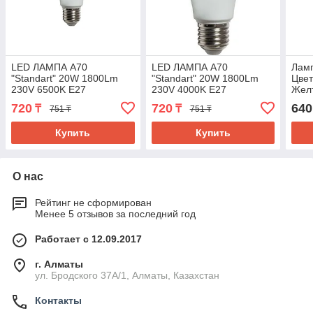
LED ЛАМПА A70
LED ЛАМПА A70
Лам
"Standart" 20W 1800Lm
"Standart" 20W 1800Lm
Цве
230V 6500K E27
230V 4000K E27
Жел
MEGALIGHT (100/10)
MEGALIGHT (100)
720
720
640
₸
₸
751 ₸
751 ₸
Купить
Купить
О нас
Рейтинг не сформирован
Менее 5 отзывов за последний год
Работает с 12.09.2017
г. Алматы
ул. Бродского 37А/1, Алматы, Казахстан
Контакты