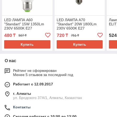
LED ЛАМПА A60
LED ЛАМПА A70
Лам
"Standart" 15W 1350Lm
"Standart" 20W 1800Lm
ELIT
230V 6500K E27
230V 6500K E27
MEGALIGHT (100)
MEGALIGHT (100/10)
480
720
524
₸
₸
507 ₸
751 ₸
Купить
Купить
О нас
Рейтинг не сформирован
Менее 5 отзывов за последний год
Работает с 12.09.2017
г. Алматы
ул. Бродского 37А/1, Алматы, Казахстан
Контакты
Сегодня работает с 10:00 до 13:00