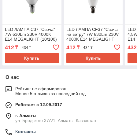
LED ЛАМПА C37 "Свеча"
LED ЛАМПА CF37 "Свеча
LED
7W 630Lm 230V 4000K
на ветру" 7W 630Lm 230V
4,5
E14 MEGALIGHT (10/100)
4000K E14 MEGALIGHT
E14
(10/100)
412
412
432
₸
₸
434 ₸
434 ₸
Купить
Купить
О нас
Рейтинг не сформирован
Менее 5 отзывов за последний год
Работает с 12.09.2017
г. Алматы
ул. Бродского 37А/1, Алматы, Казахстан
Контакты