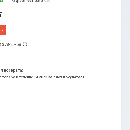
ии
Код:
001-004-0010-030
₸
ть
) 378-27-58
т товара в течение 14 дней
за счет покупателя