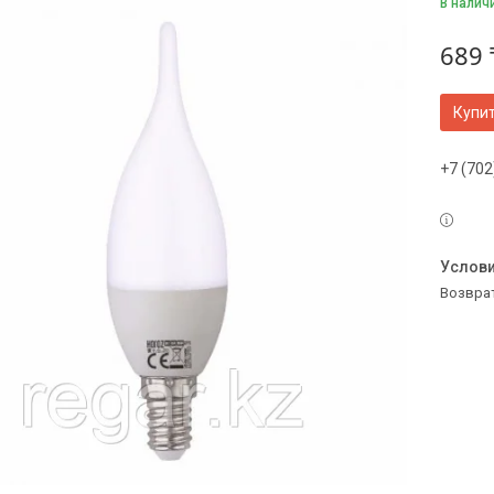
В налич
689 
Купи
+7 (702
возвра