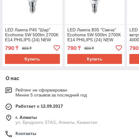
LED Лампа P45 "Шар"
LED Лампа B35 "Свеча"
LED 
Ecohome 5W 500lm 2700К
Ecohome 5W 500lm 2700К
ветр
E14 PHILIPS (24) NEW
E14 PHILIPS (24) NEW
4000
NE
790
790
790
₸
₸
803 ₸
803 ₸
Купить
Купить
О нас
Рейтинг не сформирован
Менее 5 отзывов за последний год
Работает с 12.09.2017
г. Алматы
ул. Бродского 37А/1, Алматы, Казахстан
Контакты